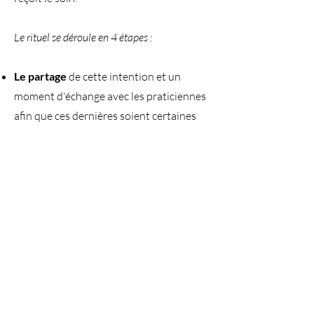
Le rituel se déroule en 4 étapes :
Le partage
de cette intention et un
moment d'échange avec les praticiennes
afin que ces dernières soient certaines
d'avoir compris le souhait de la femme.
Le massage
à 4 mains (ou plus!) d'une
durée d'environ 1h. La femme est massée
des pieds à la tête avec douceur et
bienveillance. Si elle ne souhaite pas que
certaines parties du corps soient
massées, elle pourra faire part de son
désir aux praticiennes.
Le hammam
: Durant environ 15
minutes, cette étape vient achever le