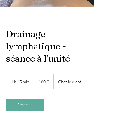
Drainage
lymphatique -
séance à l'unité
180
euros
1 h 45 min
1
180 €
Chez le client
4
5
m
i
Réserver
n