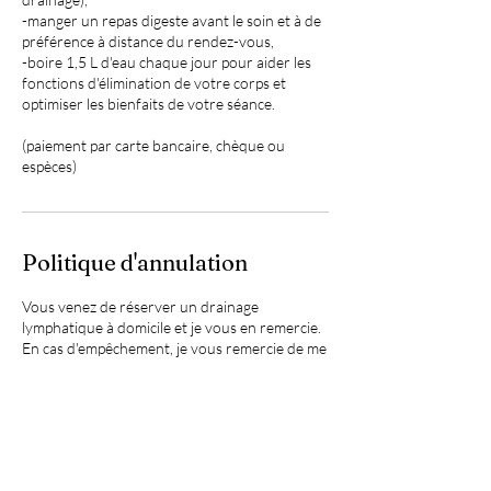
-manger un repas digeste avant le soin et à de
préférence à distance du rendez-vous,
-boire 1,5 L d'eau chaque jour pour aider les
fonctions d'élimination de votre corps et
optimiser les bienfaits de votre séance.
(paiement par carte bancaire, chèque ou
espèces)
Politique d'annulation
Vous venez de réserver un drainage
lymphatique à domicile et je vous en remercie.
En cas d'empêchement, je vous remercie de me
prévenir au moins 24h à l'avance.
Dans ce cas, votre acompte vous sera restitué
(sauf si vous souhaitez simplement décaler
votre séance auquel cas l'acompte sera
conservé pour cette séance future).
En cas d'annulation moins de 24h avant la